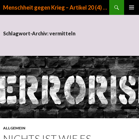
Suchen
Menschheit gegen Krieg – Artikel 20 (4) GG
ZUM INHALT SPRINGEN
PRIMÄR
MENÜ
Schlagwort-Archiv: vermitteln
ALLGEMEIN
NICHTS IST WIE ES