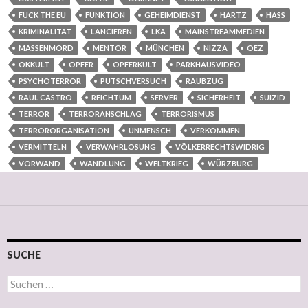
FUCK THE EU
FUNKTION
GEHEIMDIENST
HARTZ
HASS
KRIMINALITÄT
LANCIEREN
LKA
MAINSTREAMMEDIEN
MASSENMORD
MENTOR
MÜNCHEN
NIZZA
OEZ
OKKULT
OPFER
OPFERKULT
PARKHAUSVIDEO
PSYCHOTERROR
PUTSCHVERSUCH
RAUBZUG
RAUL CASTRO
REICHTUM
SERVER
SICHERHEIT
SUIZID
TERROR
TERRORANSCHLAG
TERRORISMUS
TERRORORGANISATION
UNMENSCH
VERKOMMEN
VERMITTELN
VERWAHRLOSUNG
VÖLKERRECHTSWIDRIG
VORWAND
WANDLUNG
WELTKRIEG
WÜRZBURG
SUCHE
Suchen nach: