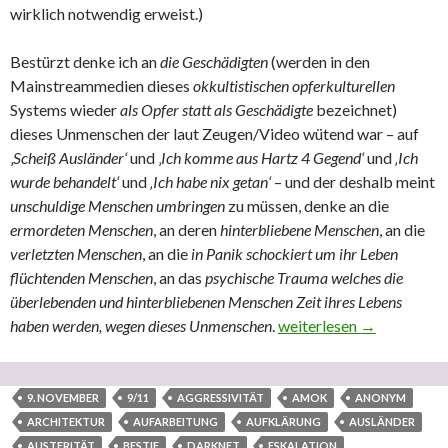
wirklich notwendig erweist.)
Bestürzt denke ich an
die Geschädigten
(werden in den
Mainstreammedien dieses
okkultistischen opferkulturellen
Systems wieder
als Opfer statt als Geschädigte
bezeichnet)
dieses Unmenschen der laut Zeugen/Video wütend war – auf
‚
Scheiß Ausländer‘
und ‚
Ich komme aus Hartz 4 Gegend‘
und
‚Ich
wurde behandelt‘
und
‚Ich habe nix getan‘
– und der deshalb meint
unschuldige Menschen umbringen
zu müssen, denke an die
ermordeten Menschen
, an deren
hinterbliebene Menschen
, an die
verletzten Menschen
, an die
in Panik
schockiert um ihr Leben
flüchtenden Menschen
, an das
psychische Trauma welches die
überlebenden und hinterbliebenen Menschen Zeit ihres Lebens
haben werden, wegen dieses Unmenschen
.
Nichts ist wie es schein
weiterlesen
→
9. NOVEMBER
9/11
AGGRESSIVITÄT
AMOK
ANONYM
ARCHITEKTUR
AUFARBEITUNG
AUFKLÄRUNG
AUSLÄNDER
AUSTERITÄT
BESTIE
DARKNET
ESKALATION