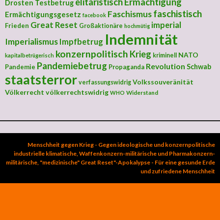
elitaristisch
Ermächtigung
Drosten Testbetrug
faschistisch
Faschismus
Ermächtigungsgesetz
facebook
Great Reset
imperial
Frieden
Großaktionäre
hochmütig
Indemnität
Imperialismus
Impfbetrug
konzernpolitisch
Krieg
NATO
kriminell
kapitalbetrügerisch
Pandemiebetrug
Revolution
Schwab
Pandemie
Propaganda
staatsterror
Volkssouveränität
verfassungswidrig
Völkerrecht
völkerrechtswidrig
Widerstand
WHO
Menschheit gegen Krieg - Gegen ideologische und konzernpolitische
industrielle klimatische, Waffenkonzern-militärische und Pharmakonzern-
militärische, "medizinische" Great Reset"-Apokalypse - Für eine gesunde Erde
und zufriedene Menschheit