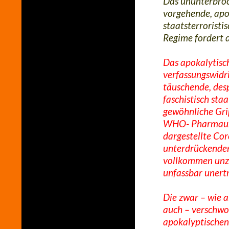
Das ununterbroc
vorgehende, apok
staatsterroristi
Regime fordert d
Das apokalytisch
verfassungswidri
täuschende, des
faschistisch staa
gewöhnliche Grip
WHO- Pharmaunte
dargestellte Co
unterdrückende
vollkommen unzu
unfassbar unertr
Die zwar – wie 
auch – verschwo
apokalyptischen