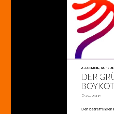
ALLGEMEIN
,
AUFRUF
DER GRÜ
BOYKOT
20. JUNI 19
Den betreffenden P