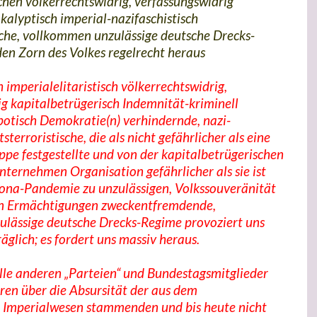
hen völkerrechtswidrig, verfassungswidrig
alyptisch imperial-nazifaschistisch
sche, vollkommen unzulässige deutsche Drecks-
en Zorn des Volkes regelrecht heraus
 imperialelitaristisch völkerrechtswidrig,
g kapitalbetrügerisch Indemnität-kriminell
potisch Demokratie(n) verhindernde, nazi-
tsterroristische, die als nicht gefährlicher als eine
pe festgestellte und von der kapitalbetrügerischen
rnehmen Organisation gefährlicher als sie ist
rona-Pandemie zu unzulässigen, Volkssouveränität
n Ermächtigungen zweckentfremdende,
lässige deutsche Drecks-Regime provoziert uns
äglich; es fordert uns massiv heraus.
alle anderen „Parteien“ und Bundestagsmitglieder
ren über die Absursität der aus dem
 Imperialwesen stammenden und bis heute nicht