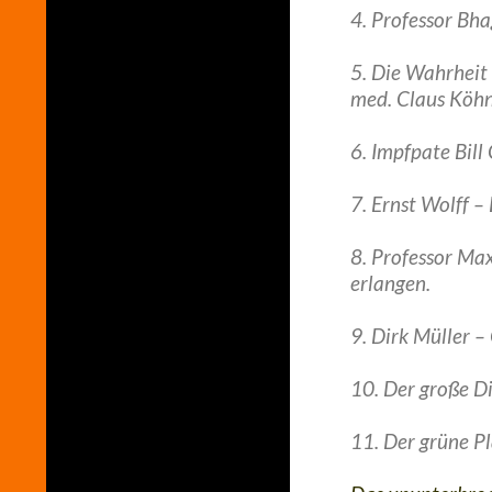
4. Professor Bha
5. Die Wahrheit 
med. Claus Köhn
6. Impfpate Bil
7. Ernst Wolff 
8. Professor Ma
erlangen.
9. Dirk Müller 
10. Der große D
11. Der grüne Pl