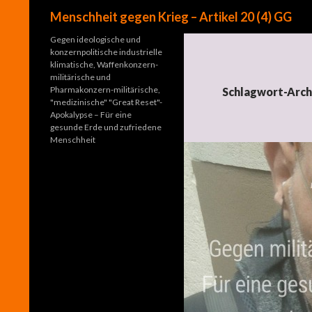
Suchen
Menschheit gegen Krieg – Artikel 20 (4) GG
Gegen ideologische und
konzernpolitische industrielle
klimatische, Waffenkonzern-
militärische und
Pharmakonzern-militärische,
Schlagwort-Arch
"medizinische" "Great Reset"-
Apokalypse – Für eine
gesunde Erde und zufriedene
Menschheit