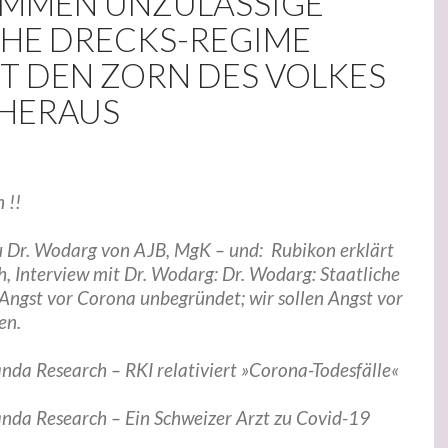
MMEN UNZULÄSSIGE
HE DRECKS-REGIME
T DEN ZORN DES VOLKES
 HERAUS
 !!
 Dr. Wodarg von AJB, MgK – und: Rubikon erklärt
h, Interview mit Dr. Wodarg: Dr. Wodarg: Staatliche
Angst vor Corona unbegründet; wir sollen Angst vor
en.
nda Research – RKI relativiert »Corona-Todesfälle«
anda Research – Ein Schweizer Arzt zu Covid-19