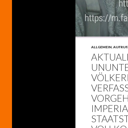
ALLGEMEIN
,
AUFRUF
AKTUAL
UNUNT
VÖLKER
VERFAS
VORGEH
IMPERIA
STAATS