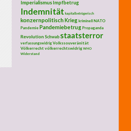
Imperialismus
Impfbetrug
Indemnität
kapitalbetrügerisch
konzernpolitisch
Krieg
NATO
kriminell
Pandemiebetrug
Pandemie
Propaganda
staatsterror
Revolution
Schwab
Volkssouveränität
verfassungswidrig
Völkerrecht
völkerrechtswidrig
WHO
Widerstand