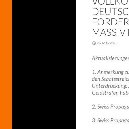
VOLLKO
DEUTSC
FORDER
MASSIV
26. MÄRZ 20
Aktualisierungen
1. Anmerkung zu
den Staatsstreic
Unterdrückung: 
Geldstrafen hab
2. Swiss Propaga
3. Swiss Propag