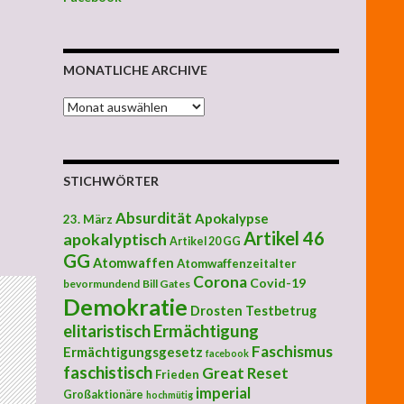
ehende, apokalyptisch imperial-nazifaschistisch staatsterroris
MONATLICHE ARCHIVE
MONATLICHE ARCHIVE
STICHWÖRTER
Absurdität
Apokalypse
23. März
Artikel 46
apokalyptisch
Artikel 20 GG
GG
Atomwaffen
Atomwaffenzeitalter
Corona
Covid-19
bevormundend
Bill Gates
Demokratie
Drosten Testbetrug
elitaristisch
Ermächtigung
Faschismus
Ermächtigungsgesetz
facebook
faschistisch
Great Reset
Frieden
imperial
Großaktionäre
hochmütig