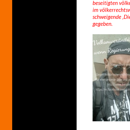
beseitigten völk
im völkerrechtsw
schweigende ‚Die
gegeben.