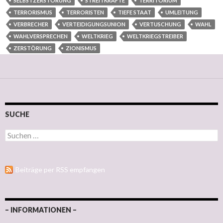
SELBSTZERSTÖRUNG
STREITKRÄFTE
TERRITORIUM
TERRORISMUS
TERRORISTEN
TIEFE STAAT
UMLEITUNG
VERBRECHER
VERTEIDIGUNGSUNION
VERTUSCHUNG
WAHL
WAHLVERSPRECHEN
WELTKRIEG
WELTKRIEGSTREIBER
ZERSTÖRUNG
ZIONISMUS
SUCHE
Suchen nach:
Beiträge per RSS empfangen
– INFORMATIONEN –