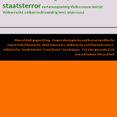
staatsterror
Volkssouveränität
verfassungswidrig
Völkerrecht
völkerrechtswidrig
Widerstand
WHO
Menschheit gegen Krieg - Gegen ideologische und konzernpolitische
industrielle klimatische, Waffenkonzern-militärische und Pharmakonzern-
militärische, "medizinische" Great Reset"-Apokalypse - Für eine gesunde Erde
und zufriedene Menschheit