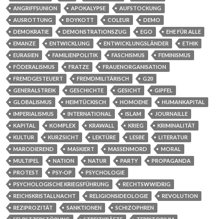
ANGRIFFSUNION
APOKALYPSE
AUFSTOCKUNG
AUSROTTUNG
BOYKOTT
COLEUR
DEMO
DEMOKRATIE
DEMONSTRATIONSZUG
EGO
EHE FÜR ALLE
EMANZE
ENTWICKLUNG
ENTWICKLUNGSLÄNDER
ETHIK
EURASIEN
FAMILIENPOLITIK
FASCHISMUS
FEMINISMUS
FÖDERALISMUS
FRATZE
FRAUENORGANISATION
FREMDGESTEUERT
FREMDMILITÄRISCH
G20
GENERALSTREIK
GESCHICHTE
GESICHT
GIPFEL
GLOBALISMUS
HEIMTÜCKISCH
HOMOEHE
HUMANKAPITAL
IMPERIALISMUS
INTERNATIONAL
ISLAM
JOURNAILLE
KAPITAL
KOMPLEX
KRAWALL
KRIEG
KRIMINALITÄT
KULTUR
KURZSICHT
LEKTÜRE
LESBE
LITERATUR
MARODIEREND
MASKIERT
MASSENMORD
MORAL
MULTIPEL
NATION
NATUR
PARTY
PROPAGANDA
PROTEST
PSY-OP
PSYCHOLOGIE
PSYCHOLOGISCHE KRIEGSFÜHRUNG
RECHTSWWIDRIG
REICHSKRISTALLNACHT
RELIGIONSIDEOLOGIE
REVOLUTION
REZIPROZITÄT
SANKTIONEN
SCHIZOPHREN