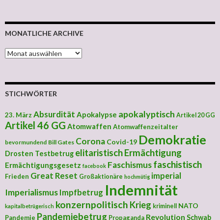
MONATLICHE ARCHIVE
MONATLICHE ARCHIVE
STICHWÖRTER
apokalyptisch
Absurdität
Apokalypse
23. März
Artikel 20 GG
Artikel 46 GG
Atomwaffen
Atomwaffenzeitalter
Demokratie
Corona
Covid-19
bevormundend
Bill Gates
elitaristisch
Ermächtigung
Drosten Testbetrug
faschistisch
Faschismus
Ermächtigungsgesetz
facebook
Great Reset
imperial
Frieden
Großaktionäre
hochmütig
Indemnität
Imperialismus
Impfbetrug
konzernpolitisch
Krieg
NATO
kriminell
kapitalbetrügerisch
Pandemiebetrug
Revolution
Schwab
Pandemie
Propaganda