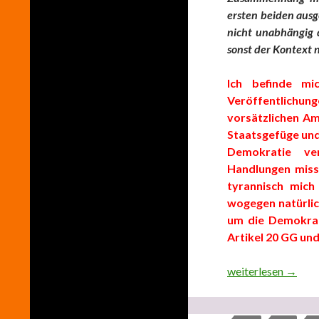
ersten beiden ausg
nicht unabhängig 
sonst der Kontext 
Ich befinde mi
Veröffentlichu
vorsätzlichen A
Staatsgefüge und 
Demokratie ver
Handlungen miss
tyrannisch mich
wogegen natürli
um die Demokrat
Artikel 20 GG un
Teil 4 “In ‘eigene
weiterlesen
→