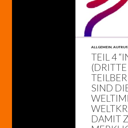
ALLGEMEIN
,
AUFRUF
TEIL 4 “
(DRITT
TEILBER
SIND DI
WELTIM
WELTKR
DAMIT