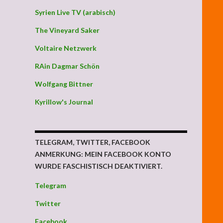
Syrien Live TV (arabisch)
The Vineyard Saker
Voltaire Netzwerk
RAin Dagmar Schön
Wolfgang Bittner
Kyrillow's Journal
TELEGRAM, TWITTER, FACEBOOK
ANMERKUNG: MEIN FACEBOOK KONTO
WURDE FASCHISTISCH DEAKTIVIERT.
Telegram
ind die Gründe für weltimperialistische Weltkriegssucht und die 
Twitter
Facebook