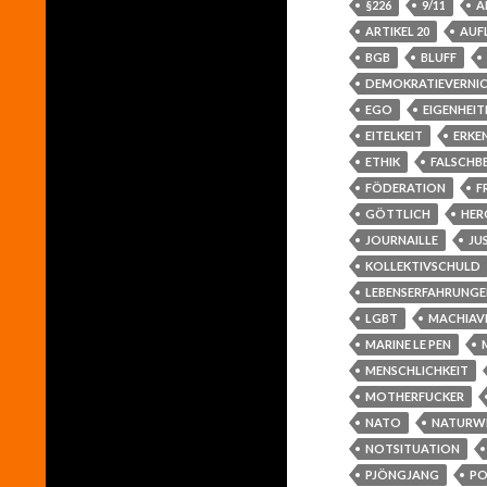
§226
9/11
A
ARTIKEL 20
AUF
BGB
BLUFF
DEMOKRATIEVERNI
EGO
EIGENHEIT
EITELKEIT
ERKE
ETHIK
FALSCHB
FÖDERATION
F
GÖTTLICH
HER
JOURNAILLE
JU
KOLLEKTIVSCHULD
LEBENSERFAHRUNGE
LGBT
MACHIAVE
MARINE LE PEN
MENSCHLICHKEIT
MOTHERFUCKER
NATO
NATURW
NOTSITUATION
PJÖNGJANG
PO