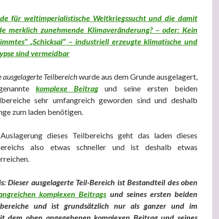
de für weltimperialistische Weltkriegssucht und die damit
 merklich zunehmende Klimaveränderung? – oder: Kein
timmtes“ „Schicksal“ – industriell erzeugte klimatische und
lypse sind vermeidbar
e ausgelagerte Teilbereich
wurde aus dem Grunde ausgelagert,
genannte
komplexe Beitrag
und seine ersten beiden
ilbereiche sehr umfangreich geworden sind und deshalb
nge zum laden benötigen.
 Auslagerung dieses Teilbereichs geht das laden dieses
lbereichs also etwas schneller und ist deshalb etwas
rreichen.
: Dieser ausgelagerte Teil-Bereich ist Bestandteil des oben
angreichen komplexen Beitrags
und seines
ersten beiden
ilbereiche und ist grundsätzlich nur als ganzer und im
t dem oben angegebenen komplexen Beitrag und seines