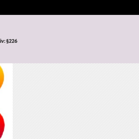
v: §226