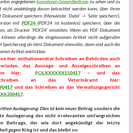
 unten angegebenen
komplexen Gesamtbeitrags
zu sehen und zu
nd nicht unabhängig davon betrachtet werden kann, über Ihren
 Dokument speichern (Menuleiste: ‘Datei’ -> ‘Seite speichern’),
ersion mit
PDF24
(PDF24 ist kostenlos) speichern, über die
ion, als Drucker ‘PDF24′ einstellen. Wenn als PDF Dokument
 können allerdings die eingelassenen Artikel nicht aufgerufen
t Speicherung als html Dokument sinnvoller, dann sind auch die
ssenen Artikel anklickbar.
ese hier enthaltenendrei Schreiben an Behörden auch
erladen, das Aussage- und Anzeigeschreiben an
ium hier:
POLXXXXXX150417
– und das
chschreiben an das Veterinäramt hier:
90417
und das Schreiben an das Verwaltungsgericht
XX200417
.
ritten Auslagerung: Dies ist kein neuer Beitrag
sondern die
te Auslagerung des nicht irrelevanten umfangreichen
n Beitrags, der wie dort angekündigt der letzte
eit gegen Krieg
ist und das bleibt so: