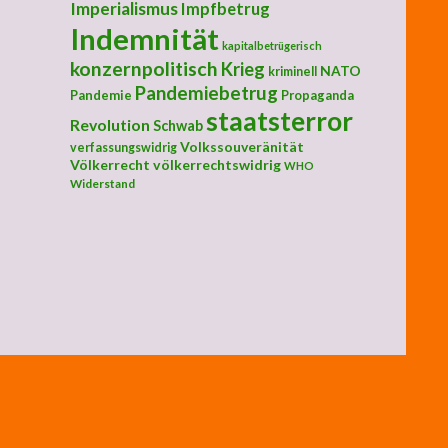
Imperialismus
Impfbetrug
Indemnität
kapitalbetrügerisch
konzernpolitisch
Krieg
NATO
kriminell
Pandemiebetrug
Pandemie
Propaganda
staatsterror
Revolution
Schwab
Volkssouveränität
verfassungswidrig
Völkerrecht
völkerrechtswidrig
WHO
Widerstand
ärische, "medizinische" Great Reset"-Apokalypse - Für eine gesunde
Erde und zufriedene Menschheit