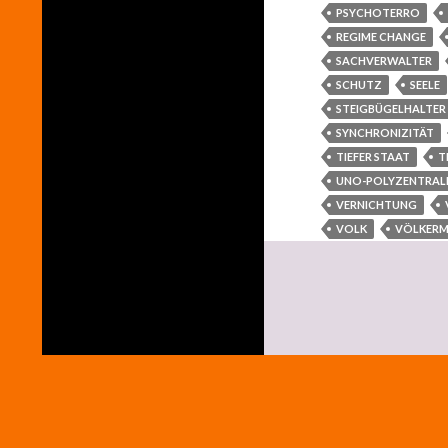
PSYCHOTERRO
REGIME CHANGE
SACHVERWALTER
SCHUTZ
SEELE
STEIGBÜGELHALTER
SYNCHRONIZITÄT
TIEFER STAAT
T
UNO-POLYZENTRAL
VERNICHTUNG
VOLK
VÖLKER
Menschheit gegen Krieg - Gegen ideologische und konzernpolitisch