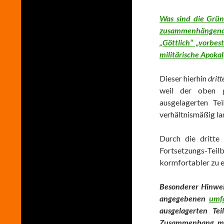
Was sind die Grün
zusammenhängende
„Göttlich“ „vorbes
militärische Apoka
Dieser hierhin
dritt
weil der oben 
ausgelagerten Te
verhältnismäßig la
Durch die dritte
Fortsetzungs-Tei
kormfortabler zu e
Besonderer Hinweis
angegebenen
umf
ausgelagerten Te
Zusammenhang mi