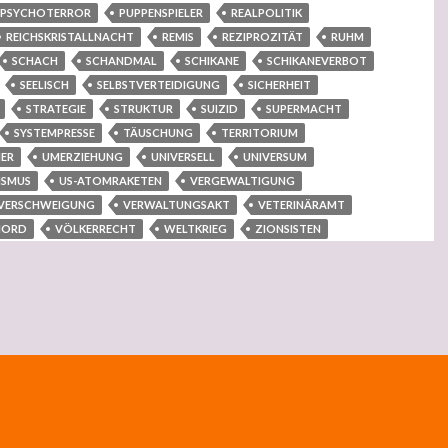
PSYCHOTERROR
PUPPENSPIELER
REALPOLITIK
REICHSKRISTALLNACHT
REMIS
REZIPROZITÄT
RUHM
SCHACH
SCHANDMAL
SCHIKANE
SCHIKANEVERBOT
SEELISCH
SELBSTVERTEIDIGUNG
SICHERHEIT
STRATEGIE
STRUKTUR
SUIZID
SUPERMACHT
SYSTEMPRESSE
TÄUSCHUNG
TERRITORIUM
IER
UMERZIEHUNG
UNIVERSELL
UNIVERSUM
ISMUS
US-ATOMRAKETEN
VERGEWALTIGUNG
VERSCHWEIGUNG
VERWALTUNGSAKT
VETERINÄRAMT
MORD
VÖLKERRECHT
WELTKRIEG
ZIONSISTEN
e industrielle klimatische, Waffenkonzern-militärische und Pharmakonzern-milit