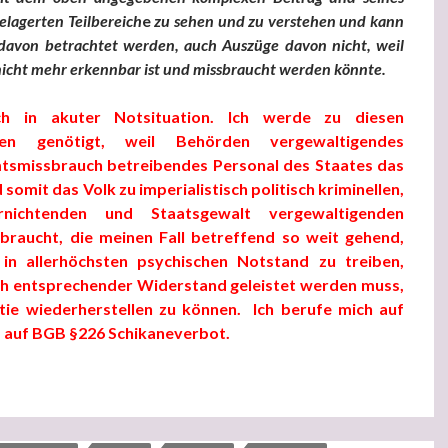
elagerten Teilbereich
e
zu sehen und zu verstehen und kann
davon betrachtet werd
en, auch Auszüge davon nicht, weil
nicht mehr erkennbar ist und missbraucht werden könnte.
ch in akuter Notsituation. Ich werde zu diesen
ngen genötigt, weil Behörden vergewaltigendes
mtsmissbrauch betreibendes Personal des Staates das
somit das Volk zu imperialistisch politisch kriminellen,
nichtenden und Staatsgewalt vergewaltigenden
braucht, die meinen Fall betreffend so weit gehend,
 in allerhöchsten psychischen Notstand zu treiben,
ch entsprechender Widerstand geleistet werden muss,
ie wiederherstellen zu können. Ich berufe mich auf
d auf BGB §226 Schikaneverbot.
r’ Sache” (dritter ausgelagerter Teilbereich des Beitrags: Was s