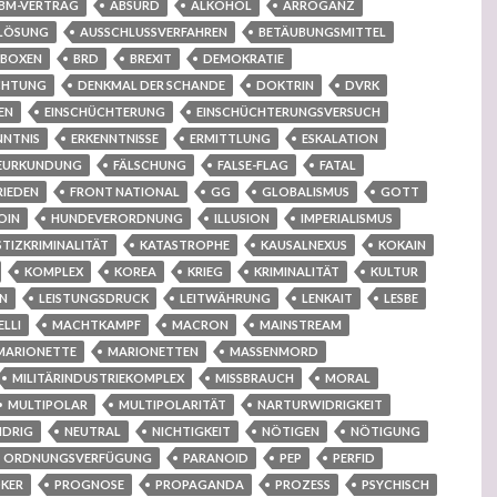
BM-VERTRAG
ABSURD
ALKOHOL
ARROGANZ
LÖSUNG
AUSSCHLUSSVERFAHREN
BETÄUBUNGSMITTEL
BOXEN
BRD
BREXIT
DEMOKRATIE
CHTUNG
DENKMAL DER SCHANDE
DOKTRIN
DVRK
EN
EINSCHÜCHTERUNG
EINSCHÜCHTERUNGSVERSUCH
NNTNIS
ERKENNTNISSE
ERMITTLUNG
ESKALATION
EURKUNDUNG
FÄLSCHUNG
FALSE-FLAG
FATAL
RIEDEN
FRONT NATIONAL
GG
GLOBALISMUS
GOTT
OIN
HUNDEVERORDNUNG
ILLUSION
IMPERIALISMUS
STIZKRIMINALITÄT
KATASTROPHE
KAUSALNEXUS
KOKAIN
KOMPLEX
KOREA
KRIEG
KRIMINALITÄT
KULTUR
N
LEISTUNGSDRUCK
LEITWÄHRUNG
LENKAIT
LESBE
LLI
MACHTKAMPF
MACRON
MAINSTREAM
MARIONETTE
MARIONETTEN
MASSENMORD
MILITÄRINDUSTRIEKOMPLEX
MISSBRAUCH
MORAL
MULTIPOLAR
MULTIPOLARITÄT
NARTURWIDRIGKEIT
IDRIG
NEUTRAL
NICHTIGKEIT
NÖTIGEN
NÖTIGUNG
ORDNUNGSVERFÜGUNG
PARANOID
PEP
PERFID
KER
PROGNOSE
PROPAGANDA
PROZESS
PSYCHISCH