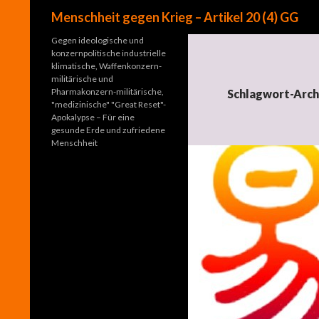
Suchen
Menschheit gegen Krieg – Artikel 20 (4) GG
Gegen ideologische und
konzernpolitische industrielle
klimatische, Waffenkonzern-
militärische und
Pharmakonzern-militärische,
Schlagwort-Archi
"medizinische" "Great Reset"-
Apokalypse – Für eine
gesunde Erde und zufriedene
Menschheit