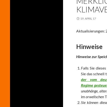
MERKLI
KLIMAV
19. APRIL 17
Aktualisierungen: 
Hinweise
Hinweise zur Speic
Falls Sie diese
Sie das schnell 
der vom deutsc
Regime gesteue
unabhänge, alter
im
orwellschen
T
Sie können diese