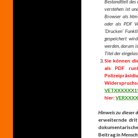
Bestandtteil des
verstehen ist u
Browser als html
oder als PDF V
‘Drucken’ Funkt
gespeichert wird
werden, darum is
Titel der eingela
Sie können di
als PDF runt
Polizeipräsid
Widerspru
VETXXXXXX1
hier:
VERXXXX
Hinweis zu dieser d
erweiternde drit
dokumentarische
Beitrag in
Menschh